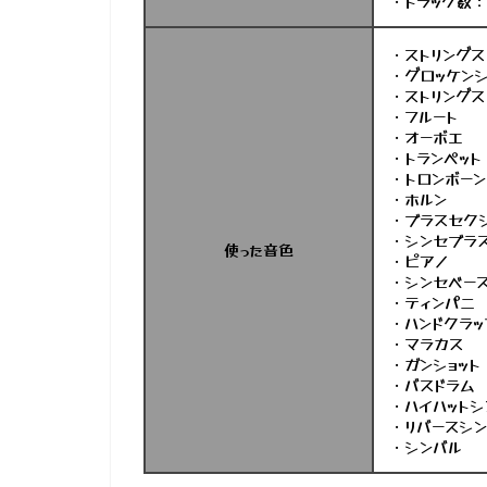
・トラック数：
・ストリングス
・グロッケンシ
・ストリングス
・フルート
・オーボエ
・トランペット
・トロンボーン
・ホルン
・ブラスセク
・シンセブラ
使った音色
・ピアノ
・シンセベー
・ティンパニ
・ハンドクラッ
・マラカス
・ガンショット
・バスドラム
・ハイハット
・リバースシ
・シンバル