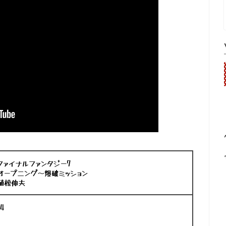
ァイナルファンタジー7
ープニング～爆破ミッション
植松伸夫
4