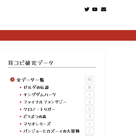
耳コピ研究データ
全データ一覧
43
ゼルダの伝説
18
キングダムハーツ
1
ファイナルファンタジー
2
クロノ・トリガー
5
どうぶつの森
3
マリオシリーズ
1
バンジョーとカズーイの大冒険
1