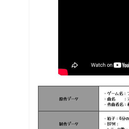
・ゲーム名：フ
原作データ
・曲名 ：オ
・作曲者名：
・拍子：4分の
制作データ
・BPM：