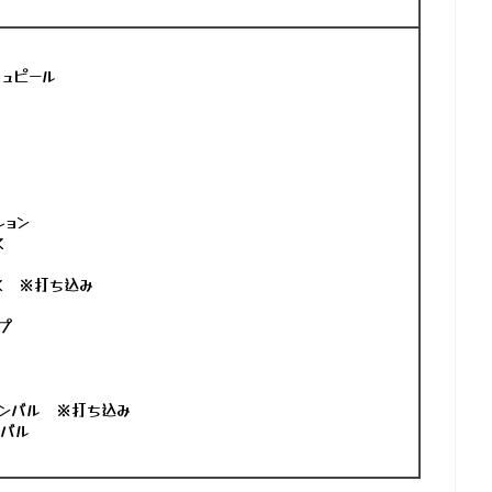
ュピール
ション
ス
ス ※打ち込み
プ
シンバル ※打ち込み
ンバル