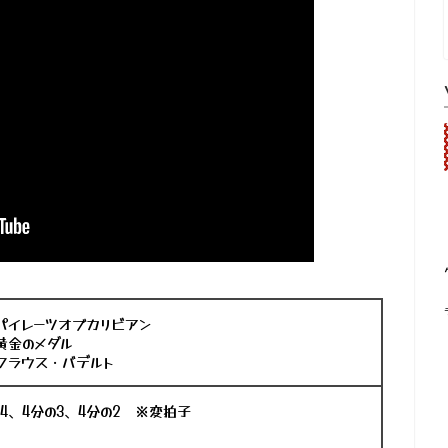
パイレーツオブカリビアン
金のメダル
クラウス・バデルト
4、4分の3、4分の2 ※変拍子