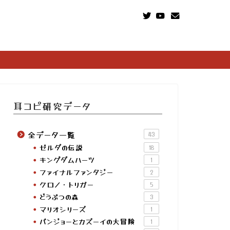
耳コピ研究データ
全データ一覧
43
ゼルダの伝説
18
キングダムハーツ
1
ファイナルファンタジー
2
クロノ・トリガー
5
どうぶつの森
3
マリオシリーズ
1
バンジョーとカズーイの大冒険
1