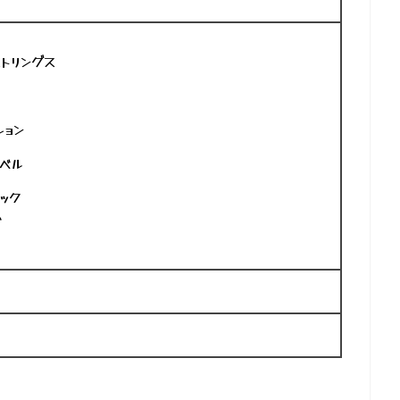
トリングス
ション
ーベル
ック
ム