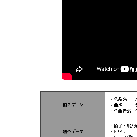
・作品名 ：
原作データ
・曲名 ：黄
・作曲者名：
・拍子：4分の
制作データ
・BPM：