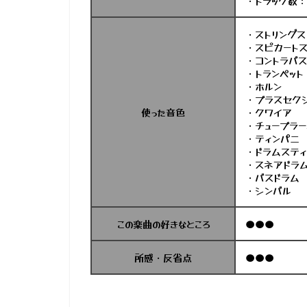
・トラック数：
・ストリングス
・スピカートス
・コントラバス
・トランペット
・ホルン
・ブラスセク
使った音色
・クワイア
・チューブラ
・ティンパニ
・ドラムスティ
・スネアドラ
・バスドラム
・シンバル
この楽曲の好きなところ
●●●
所感・反省点
●●●