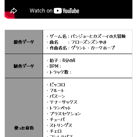
・ゲーム名：バンジョーとカズーイの大冒険
原作データ
・曲名 ：フローズンズンやま
・作曲者名：グラント・カークホープ
・拍子：4分の4
制作データ
・BPM：
・トラック数：
・ピッコロ
・フルート
・バスーン
・テナーサックス
・トランペット
・ブラスセクション
・チューバ
・ストリングス
使った音色
・チェロ
・コントラバス