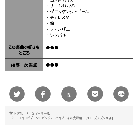
・リードオルガン
・グロッケンシュピール
・チェレスタ
・鈴
・ティンパニ
・シンバル
この楽曲の好きな
●●●
ところ
所感・反省点
●●●
HOME
全データ一覧
【耳コピデータ】バンジョーとカズーイの大冒険「フローズンズンやま」