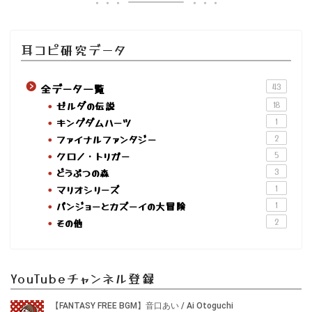
耳コピ研究データ
全データ一覧
43
ゼルダの伝説
18
キングダムハーツ
1
ファイナルファンタジー
2
クロノ・トリガー
5
どうぶつの森
3
マリオシリーズ
1
バンジョーとカズーイの大冒険
1
その他
2
YouTubeチャンネル登録